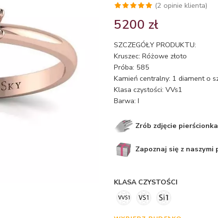
(
2
opinie klienta)
Oceniony
2
5200
zł
5.00
na 5
na
SZCZEGÓŁY PRODUKTU:
podstawie
Kruszec: Różowe złoto
ocen
Próba: 585
klientów
Kamień centralny: 1 diament o s
Klasa czystości: VVs1
Barwa: I
Zrób zdjęcie pierścionka
Zapoznaj się z naszymi
KLASA CZYSTOŚCI