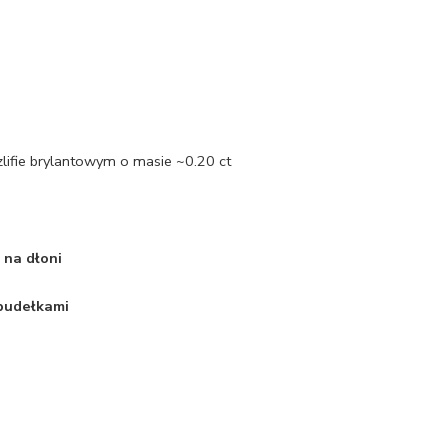
zlifie brylantowym o masie ~0.20 ct
 na dłoni
 pudełkami