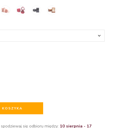
O KOSZYKA
 spodziewaj się odbioru między:
10 sierpnia - 17