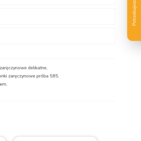
 zaręczynowe delikatne
,
ionki zaręczynowe próba 585
,
tem
,