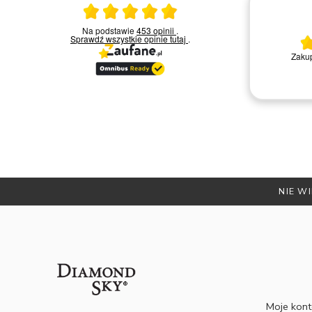
Ocena średnia 5 na 5
23.03.2026
Na podstawie
453 opinii
.
Sprawdź wszystkie opinie
tutaj
.
Bardzo miła i kompetentna obsługa.
Zakup
Polecam
Remigiusz D.
NIE WI
Moje kon