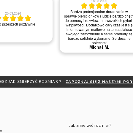
18.03.2026
Bardzo profesjonalne doradzanie w
20.03.2026
sprawie pierścionków i ludzie bardzo chętn
do pomocy i rozwiewania wszelkich pytań 
 przeszedł poztywnie
wątpliwości. Dodatkowo cały czas jest się
informowanym mailowo na temat statusu
swojego zamówienie a same produkty są
bardzo solidnie wykonane. Serdecznie
polecam!
Michał M.
ESZ JAK ZMIERZYĆ ROZMIAR ? -
ZAPOZNAJ SIĘ Z NASZYMI PO
Jak zmierzyć rozmiar?
to