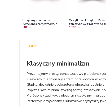
Klasyczny minimalizm -
Wyjątkowa klasyka - Pierśc
Pierścionek zaręczynowy z
zaręczynowy z różowego zł
5400 zł
10220 zł
różowego złota z diamentem
diamentem
OPIS
Klasyczny minimalizm
Prezentujemy prosty, ponadczasowy pierścionek z
Klasyczny, z jednym brylantem oprawionym w koronę
Gładka, delikatnie zaokrąglona obrączka idealnie p
Poprzez swą minimalistyczną formę efektownie pod
Pierścionek zachwyca idealnymi klasycznymi proporc
Perfekcyjnie wykonany z surowców najwyższej jako