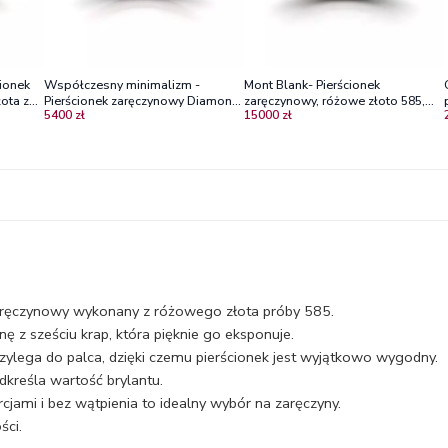
ionek
Współczesny minimalizm -
Mont Blank- Pierścionek
ota z
Pierścionek zaręczynowy Diamond
zaręczynowy, różowe złoto 585,
5400 zł
15000 zł
Sky z różowego złota z diamentem
brylant
aręczynowy wykonany z różowego złota próby 585.
 z sześciu krap, która pięknie go eksponuje.
rzylega do palca, dzięki czemu pierścionek jest wyjątkowo wygodny.
kreśla wartość brylantu.
jami i bez wątpienia to idealny wybór na zaręczyny.
ści.