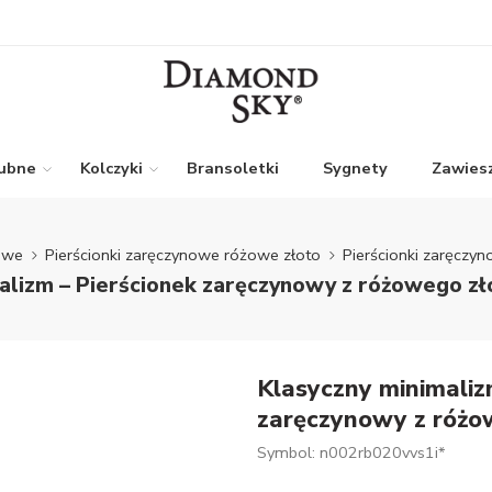
lubne
Kolczyki
Bransoletki
Sygnety
Zawiesz
nowe
Pierścionki zaręczynowe różowe złoto
Pierścionki zaręczy
alizm – Pierścionek zaręczynowy z różowego z
Klasyczny minimaliz
zaręczynowy z różo
Symbol: n002rb020vvs1i*