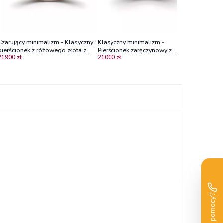
Czarujący minimalizm - Klasyczny
Klasyczny minimalizm -
Klasyczn
pierścionek z różowego złota z
Pierścionek zaręczynowy z
Pierścio
21900 zł
21000 zł
5200 zł
brylantem 0,5 ct
różowego złota z diamentem 0,50
różowego
ct