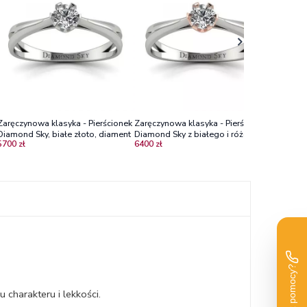
12000 zł
białego 
Zaręczynowa klasyka - Pierścionek
Zaręczynowa klasyka - Pierścionek
Diamond Sky, białe złoto, diament
Diamond Sky z białego i różowego
5700 zł
6400 zł
złota z diamentem Vs2/G
charakteru i lekkości.