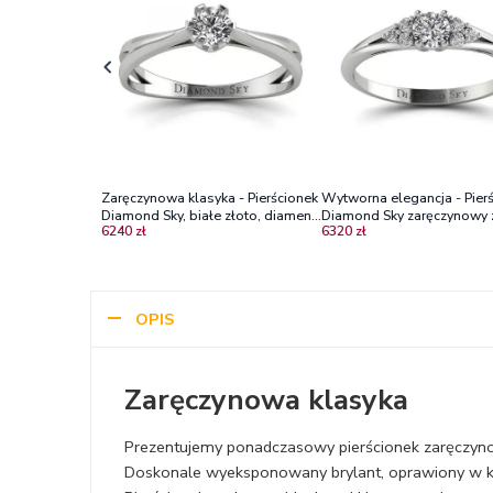
Zaręczynowa klasyka - Pierścionek
Wytworna elegancja - Pier
Diamond Sky, białe złoto, diament
Diamond Sky zaręczynowy 
6240 zł
6320 zł
Vs2/G
białego złota z diamentam
OPIS
Zaręczynowa klasyka
Prezentujemy ponadczasowy pierścionek zaręczyno
Doskonale wyeksponowany brylant, oprawiony w klas