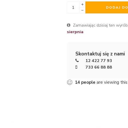
DODAJ D
Zamawiając dzisiaj ten wyrób
sierpnia
Skontaktuj się z nami
12 422 77 93
733 66 88 88
14
people
are viewing this