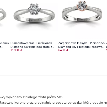
ścionek
Diamentowy czar - Pierścionek
Zaręczynowa klasyka - Pierścionek
z
Diamond Sky z białego złota z
Diamond Sky z białego i różowego
11900 zł
6400 zł
i
pięknym diamentem
złota z diamentem
wy wykonany z białego złota próby 585.
yczną koronę oraz oryginalnie przecięta obrączka, która dodaje mu 