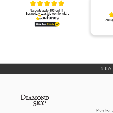
Ocena średnia 5 na 5
23.03.2026
Na podstawie
453 opinii
.
Sprawdź wszystkie opinie
tutaj
.
Bardzo miła i kompetentna obsługa.
Zakup
Polecam
Remigiusz D.
NIE WI
Moje kon