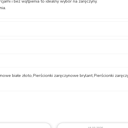
jami i bez wątpienia to idealny wybór na zaręczyny.
nia.
ynowe białe złoto
,
Pierścionki zaręczynowe brylant
,
Pierścionki zarę
18.03.2026