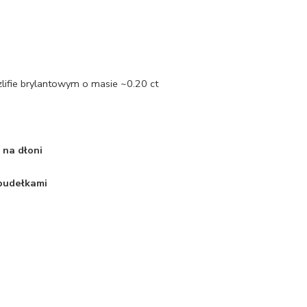
zlifie brylantowym o masie ~0.20 ct
 na dłoni
 pudełkami