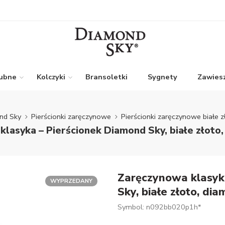
lubne
Kolczyki
Bransoletki
Sygnety
Zawiesz
nd Sky
Pierścionki zaręczynowe
Pierścionki zaręczynowe białe z
lasyka – Pierścionek Diamond Sky, białe złoto
Zaręczynowa klasyk
WYPRZEDANY
Sky, białe złoto, di
Symbol: n092bb020p1h*