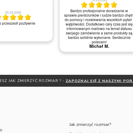
Bardzo profesjonalne doradzanie w
20.03.2026
sprawie pierścionków i ludzie bardzo chętn
do pomocy i rozwiewania wszelkich pytań 
 przeszedł poztywnie
wątpliwości. Dodatkowo cały czas jest się
informowanym mailowo na temat statusu
swojego zamówienie a same produkty są
bardzo solidnie wykonane. Serdecznie
polecam!
Michał M.
ESZ JAK ZMIERZYĆ ROZMIAR ? -
ZAPOZNAJ SIĘ Z NASZYMI PO
Jak zmierzyć rozmiar?
to