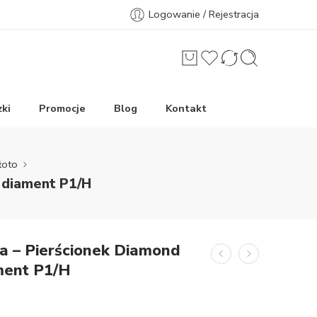
Logowanie / Rejestracja
ki
Promocje
Blog
Kontakt
łoto
, diament P1/H
a – Pierścionek Diamond
ament P1/H