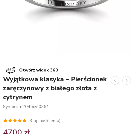
Otwórz widok 360
Wyjątkowa klasyka – Pierścionek
zaręczynowy z białego złota z
cytrynem
Symbol: n204bcyt039*
(
3
opinie klienta)
Oceniony
3
4700
zł