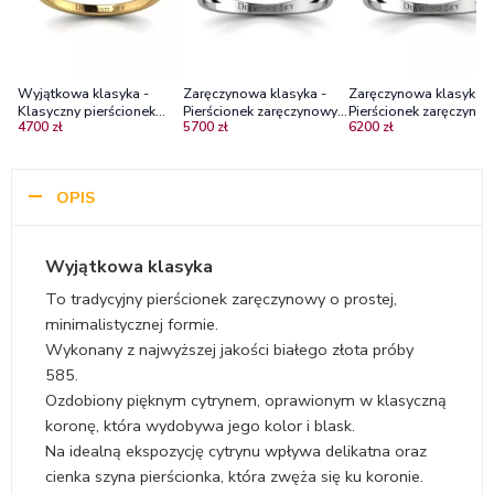
Wyjątkowa klasyka -
Zaręczynowa klasyka -
Zaręczynowa klasyka -
Klasyczny pierścionek
Pierścionek zaręczynowy z
Pierścionek zaręczynow
4700 zł
5700 zł
6200 zł
zaręczynowy z żółtego
białego złota z szafirem
białego i żółtego złota
złota z cytrynem
cejlońskim
rubinem
OPIS
Wyjątkowa klasyka
To tradycyjny pierścionek zaręczynowy o prostej,
minimalistycznej formie.
Wykonany z najwyższej jakości białego złota próby
585.
Ozdobiony pięknym cytrynem, oprawionym w klasyczną
koronę, która wydobywa jego kolor i blask.
Na idealną ekspozycję cytrynu wpływa delikatna oraz
cienka szyna pierścionka, która zwęża się ku koronie.