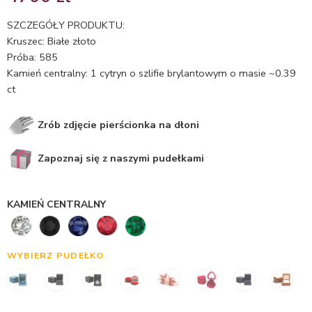
5.00
na 5
na
SZCZEGÓŁY PRODUKTU:
podstawie
Kruszec: Białe złoto
ocen
Próba: 585
klientów
Kamień centralny: 1 cytryn o szlifie brylantowym o masie ~0.39
ct
Zrób zdjęcie pierścionka na dłoni
Zapoznaj się z naszymi pudełkami
KAMIEŃ CENTRALNY
WYBIERZ PUDEŁKO