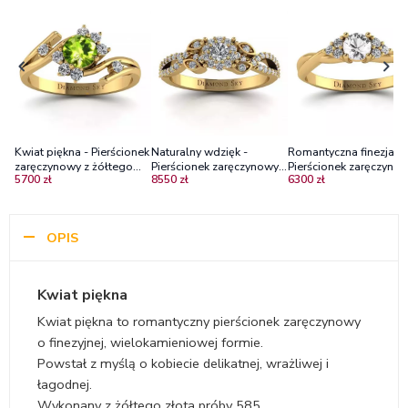
Kwiat piękna - Pierścionek
Naturalny wdzięk -
Romantyczna finezja -
zaręczynowy z żółtego
Pierścionek zaręczynowy z
Pierścionek zaręczynow
5700 zł
8550 zł
6300 zł
złota z oliwinem i
żółtego złota z
żółtego złota z białym
diamentami
diamentami
szafirem brylantami
OPIS
Kwiat piękna
Kwiat piękna to romantyczny pierścionek zaręczynowy
o finezyjnej, wielokamieniowej formie.
Powstał z myślą o kobiecie delikatnej, wrażliwej i
łagodnej.
Wykonany z żółtego złota próby 585.