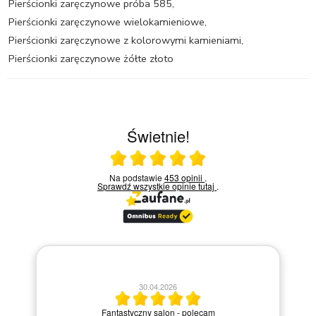
Pierścionki zaręczynowe próba 585
,
Pierścionki zaręczynowe wielokamieniowe
,
Pierścionki zaręczynowe z kolorowymi kamieniami
,
Pierścionki zaręczynowe żółte złoto
Świetnie!
Ocena średnia 5 na 5
Na podstawie
453 opinii
.
Sprawdź wszystkie opinie
tutaj
.
ani
30.04.2026
ć
Fantastyczny salon - polecam
ji