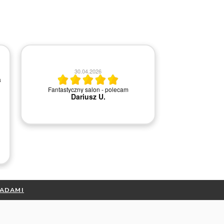
30.04.2026
2
a
Fantastyczny salon - polecam
Szybka i 
Dariusz U.
RADAMI