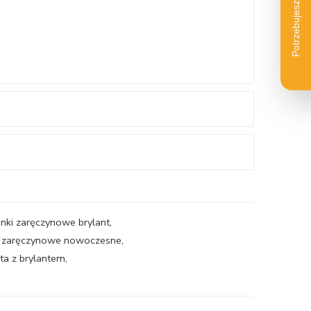
onki zaręczynowe brylant
,
ki zaręczynowe nowoczesne
,
ota z brylantem
,