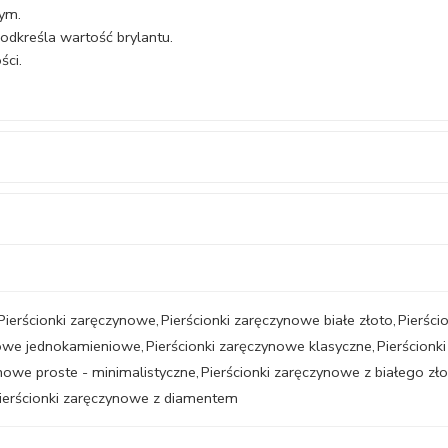
wym.
odkreśla wartość brylantu.
ści.
Pierścionki zaręczynowe
,
Pierścionki zaręczynowe białe złoto
,
Pierści
nowe jednokamieniowe
,
Pierścionki zaręczynowe klasyczne
,
Pierścion
ynowe proste - minimalistyczne
,
Pierścionki zaręczynowe z białego zł
ierścionki zaręczynowe z diamentem