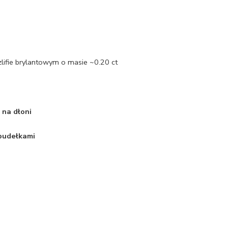
zlifie brylantowym o masie ~0.20 ct
 na dłoni
 pudełkami