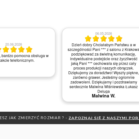
06.05.2026
20.06.2026
Dzień dobry Chciałabym Państwu a w
szczególności Pani *** z salonu z Krakow
podziękować za świetną komunikację,
, bardzo pomocna obsługa w
indywidualne podejście oraz życzliwość
akcie telefonicznym.
jaką Pani *** cechowała się przez cały
proces produkcji naszych obrączek.
Dziękujemy za doradztwo! Wyszły piękne,
zarówno grawer. Jesteśmy ogromnie
zadowoleni. Dziękujemy i pozdrawiamy
serdecznie Malwina Wiśniewska Łukasz
Deluga
Malwina W.
ESZ JAK ZMIERZYĆ ROZMIAR ? -
ZAPOZNAJ SIĘ Z NASZYMI PO