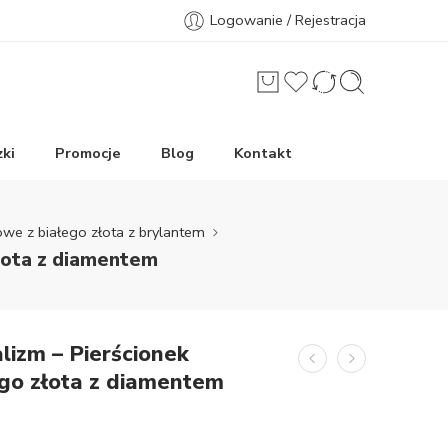
Logowanie / Rejestracja
ki
Promocje
Blog
Kontakt
owe z białego złota z brylantem
łota z diamentem
izm – Pierścionek
go złota z diamentem