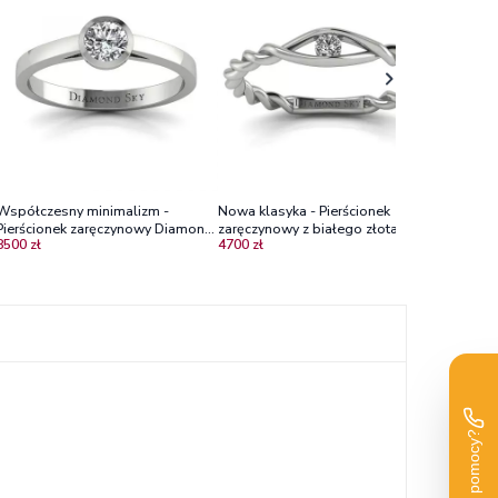
zaręczyn
4300 zł
diament
Współczesny minimalizm -
Nowa klasyka - Pierścionek
Pierścionek zaręczynowy Diamond
zaręczynowy z białego złota z
8500 zł
4700 zł
Sky, białe złoto, brylant
diamentem