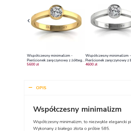
Współczesny minimalizm -
Współczesny minimalizm -
Pierścionek zaręczynowy z żółtego
Pierścionek zaręczynowy z 
5600 zł
4600 zł
złota z diamentem
złota z diamentem
OPIS
Współczesny minimalizm
Współczesny minimalizm, to niezwykle elegancki pi
Wykonany z białego złota o próbie 585.