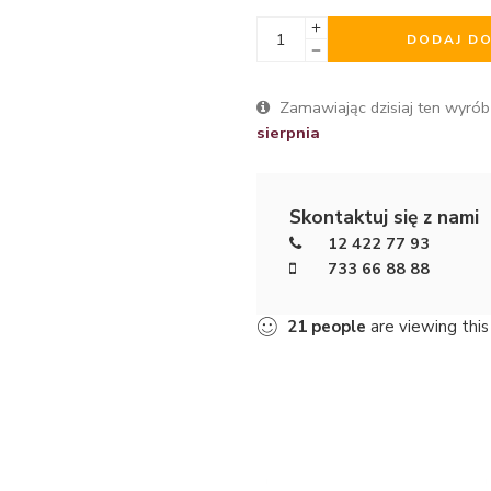
DODAJ D
Zamawiając dzisiaj ten wyrób
sierpnia
Skontaktuj się z nami
12 422 77 93
733 66 88 88
21
people
are viewing this