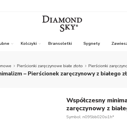
lubne
Kolczyki
Bransoletki
Sygnety
Zawiesz
zynowe
Pierścionki zaręczynowe białe złoto
Pierścionki zaręczyn
imalizm – Pierścionek zaręczynowy z białego z
Współczesny minimal
zaręczynowy z białe
Symbol: n095bb020si1h*